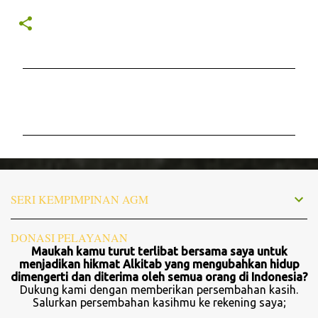
K
o
m
e
n
t
SERI KEMPIMPINAN AGM
a
r
DONASI PELAYANAN
Maukah kamu turut terlibat bersama saya untuk
menjadikan hikmat Alkitab yang mengubahkan hidup
dimengerti dan diterima oleh semua orang di Indonesia?
Dukung kami dengan memberikan persembahan kasih.
Salurkan persembahan kasihmu ke rekening saya;