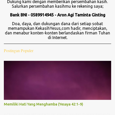
Dukung kami dengan memberikan persembahan kasih.
Salurkan persembahan kasihmu ke rekening saya;
Bank BNI - 0589914945 - Aron Agi Taminta Ginting
Doa, daya, dan dukungan dana dari setiap sobat
memampukan KekasihYesus,com hadir, menciptakan,
dan menabur konten-konten berlandaskan firman Tuhan
di Internet.
Postingan Populer
Memiliki Hati Yang Menghamba (Yesaya 42:1-9)
S ERING KU TAK MENGERTI JALAN-JALAN-MU TUHAN BAGAI DI