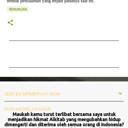
bentuk penzaliman yang terjadi padanya saat ini.
RENUNGAN
K
o
m
e
n
t
SERI KEMPIMPINAN AGM
a
r
DONASI PELAYANAN
Maukah kamu turut terlibat bersama saya untuk
menjadikan hikmat Alkitab yang mengubahkan hidup
dimengerti dan diterima oleh semua orang di Indonesia?