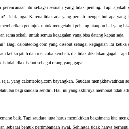
perencanaan itu sebagai sesuatu yang tidak penting. Tapi apakah s
n? Tidak juga. Karena tidak ada yang pernah mengetahui apa yang te
a memberikan petunjuk untuk mengetahui peluang ataupun hal yang bis
nan sama sekali, untuk semua kegagalan yang bisa datang kapan saja.
n? Bagi calonteolog.com yang disebut sebagai kegagalan itu ketika s
 Jadi ketika jatuh dan mencoba kembali, dia tidak dikatakan gagal. Tapi 
disitulah dia disebut sebagai orang yang gagal.
an saja, yang calonteolog.com bayangkan. Saudara mengkhawatirkan s
takutan bagi saudara sendiri. Hal, ini yang akhirnya membuat tidak ad
memang baik. Tapi saudara juga harus memikirkan bagaimana kita men
kan sebagai bentuk pertimbangan awal. Sehingga tidak hanya berhent