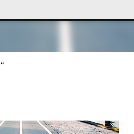
Langsung ke konten utama
”