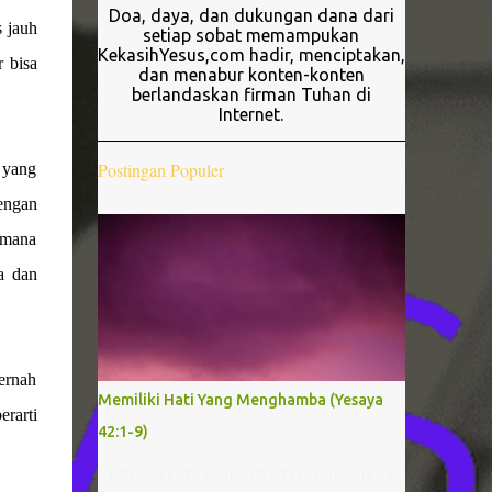
Doa, daya, dan dukungan dana dari
 jauh
setiap sobat memampukan
KekasihYesus,com hadir, menciptakan,
 bisa
dan menabur konten-konten
berlandaskan firman Tuhan di
Internet.
Postingan Populer
a yang
engan
aimana
a dan
ernah
Memiliki Hati Yang Menghamba (Yesaya
erarti
42:1-9)
S ERING KU TAK MENGERTI JALAN-JALAN-