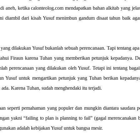
 aneh, ketika calonteolog.com mendapatkan bahan alkitab yang jelas
ni diambil dari kisah Yusuf menimbun gandum disaat tahun baik agar
 yang dilakukan Yusuf bukanlah sebuah perencanaan. Tapi tentang ap
iketahui Firaun karena Tuhan yang memberikan petunjuk kepadanya. D
nlah perencanaan yang dilakukan oleh Yusuf. Tetapi ini tentang bag
un Yusuf untuk mengartikan petunjuk yang Tuhan berikan kepadany
k ada. Karena Tuhan, sudah menghendaki itu terjadi.
anaan seperti pemahaman yang populer dan mungkin diantara saudara p
an yakni “failing to plan is planning to fail” (gagal merencanakan b
unakan adalah kebijakan Yusuf untuk bangsa mesir.