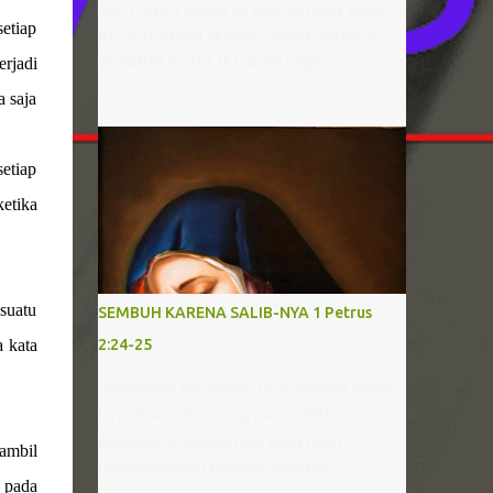
MU TUHAN BAGAI DI BELANTARA YANG
etiap
KELAM TANPA SERIBU TANYA, NAMUN
TETAP PERCAYA JEJAK-MU TUHAN
rjadi
SUNGGUH SEMPURNA AJARKU
a saja
MEMAHAMI SEMUA YANG KAU INGINI
AGAR HIDUPKU PUASKAN HATI-MU BAGI-
MU AKU RELA SEPENUH HATI
etiap
MENGHAMBA SERAHKAN DIRI GENAPI
ketika
KARYA-MU Pernahkah saudara mendengar
lagu “JejakMu Tuhan”, lagu yang bercerita
tentang keinginan hati menghamba dan
memahami kehendak Tuhan. Ketika
esuatu
SEMBUH KARENA SALIB-NYA 1 Petrus
mendengar dan menyanyikan lagu ini,
a kata
2:24-25
rasanya hati begitu tenang dan tekad
semakin kuat untuk memiliki hati yang
Sepanjang pelayanan saya, pernah sekali
menghamba kepada Tuhan. Namun
terjadi peristiwa yang menyedihkan.
benarkah semudah itu menjadi dan
Bagaimana seorang Ibu yang telah
gambil
memiliki hati yang menghamba? Tidak,
mengharapkan seorang anak laki-laki
sangatlah tidak mudah! Bahkan bila
i pada