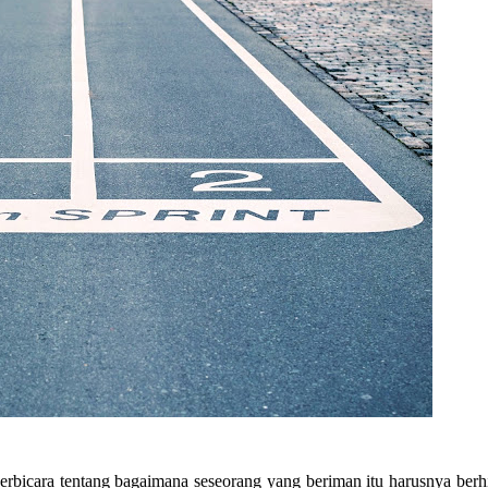
rbicara tentang bagaimana seseorang yang beriman itu harusnya berh