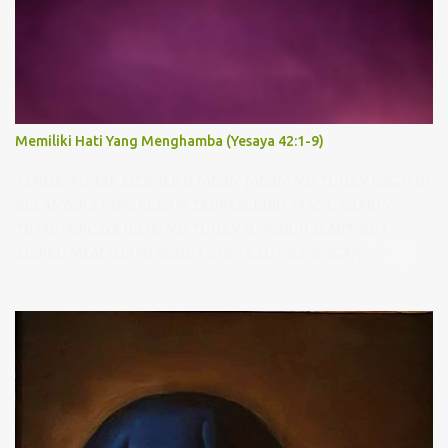
Memiliki Hati Yang Menghamba (Yesaya 42:1-9)
S ERING KU TAK MENGERTI JALAN-JALAN-MU TUHAN BAGAI DI
BELANTARA YANG KELAM TANPA SERIBU TANYA, NAMUN
TETAP PERCAYA JEJAK-MU TUHAN SUNGGUH SEMPURNA
AJARKU MEMAHAMI SEMUA YANG KAU INGINI AGAR HIDUPKU
PUASKAN HATI-MU BAGI-MU AKU RELA SEPENUH HATI
MENGHAMBA SERAHKAN DIRI GENAPI KARYA-MU Pernahkah
saudara mendengar lagu “JejakMu Tuhan”, lagu yang bercerita
tentang keinginan hati menghamba dan memahami kehendak
Tuhan. Ketika mendengar dan menyanyikan lagu ini, rasanya
hati begitu tenang dan tekad semakin kuat untuk memiliki hati
yang menghamba kepada Tuhan. Namun benarkah semudah itu
menjadi dan memiliki hati yang menghamba? Tidak, sangatlah