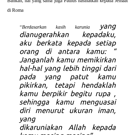
Bahkan, hal yang sama juga Paulus nasihatkan kepada Jemaat
di Roma
yang
“Berdasarkan kasih karunia
dianugerahkan
kepadaku
,
aku berkata
kepada setiap
orang
di antara
kamu
: “
Janganlah
kamu memikirkan
hal-hal yang lebih tinggi
dari
pada
yang patut
kamu
pikirkan
, tetapi
hendaklah
kamu berpikir
begitu rupa ,
sehingga
kamu menguasai
diri
menurut
ukuran
iman
,
yang
dikaruniakan
Allah
kepada