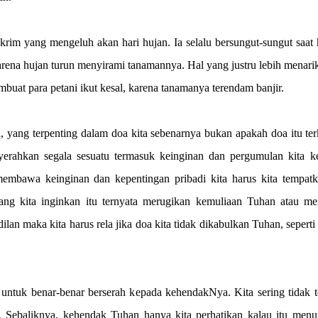
 krim yang mengeluh akan hari hujan. Ia selalu bersungut-sungut saat
arena hujan turun menyirami tanamannya. Hal yang justru lebih menarik
buat para petani ikut kesal, karena tanamanya terendam banjir.
 yang terpenting dalam doa kita sebenarnya bukan apakah doa itu te
yerahkan segala sesuatu termasuk keinginan dan pergumulan kita k
embawa keinginan dan kepentingan pribadi kita harus kita tempatk
ng kita inginkan itu ternyata merugikan kemuliaan Tuhan atau me
lan maka kita harus rela jika doa kita tidak dikabulkan Tuhan, seperti
.
i untuk benar-benar berserah kepada kehendakNya. Kita sering tidak t
. Sebaliknya, kehendak Tuhan hanya kita perhatikan kalau itu menu