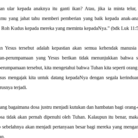
 ular kepada anaknya itu ganti ikan? Atau, jika ia minta telur,
kamu yang jahat tahu memberi pemberian yang baik kepada anak-an
an Roh Kudus kepada mereka yang meminta kepadaNya.” (bdk Luk 11:5
 Yesus tersebut adalah kepastian akan semua kehendak manusia
aan-perumpamaan yang Yesus berikan tidak menunjukkan bahwa 
erumpamaan tersebut, kita mengetahui bahwa Tuhan kita seperti oran
esus mengajak kita untuk datang kepadaNya dengan segala kerindua
rusnya terjadi.
ang bagaimana dosa justru menjadi kutukan dan hambatan bagi orang-
sa tidak akan pernah dipenuhi oleh Tuhan. Kalaupun itu benar, maka
 sebelahnya akan menjadi pertanyaan besar bagi mereka yang menga
an.