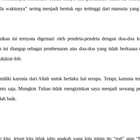
pada waktunya” sering menjadi bentuk ego tertinggi dari manusia yang
ikan ini ternyata digemari oleh pendeta-pendeta dengan doa-doa k
n ini diangap sebagai pembenaran atas doa-doa yang tidak berkuasa 
kjizat dsb.
iki karunia dari Allah untuk berlaku hal serupa. Tetapi, karunia te
tentu saja. Mungkin Tuhan tidak mengizinkan saya menjadi seorang p
lah baik.
ita, tetapi kita tidak tahu apakah yang kita minta itu “roti” atau “