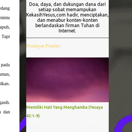
Doa, daya, dan dukungan dana dari
edang
setiap sobat memampukan
KekasihYesus,com hadir, menciptakan,
minta
dan menabur konten-konten
berlandaskan firman Tuhan di
rapuh,
Internet.
 Tapi
Postingan Populer
 pada
amun,
lkan.
asih.
Memiliki Hati Yang Menghamba (Yesaya
a dan
42:1-9)
S ERING KU TAK MENGERTI JALAN-JALAN-