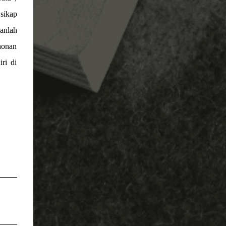
 sikap
anlah
honan
ri di