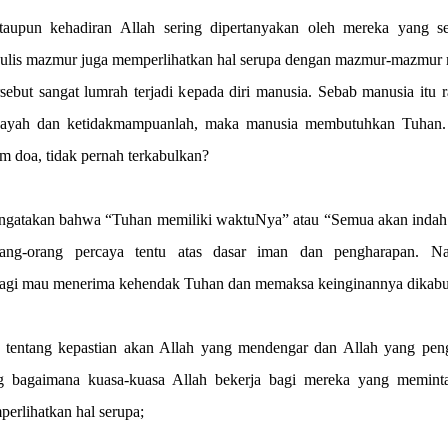
ataupun kehadiran Allah sering dipertanyakan oleh mereka yang s
ulis mazmur juga memperlihatkan hal serupa dengan mazmur-mazmur 
sebut sangat lumrah terjadi kepada diri manusia. Sebab manusia itu 
h payah dan ketidakmampuanlah, maka manusia membutuhkan Tuhan.
 doa, tidak pernah terkabulkan?
ngatakan bahwa “Tuhan memiliki waktuNya” atau “Semua akan indah
rang-orang percaya tentu atas dasar iman dan pengharapan. N
ak lagi mau menerima kehendak Tuhan dan memaksa keinginannya dikabu
 tentang kepastian akan Allah yang mendengar dan Allah yang peng
g bagaimana kuasa-kuasa Allah bekerja bagi mereka yang memint
erlihatkan hal serupa;