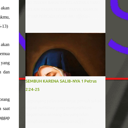
MU TUHAN BAGAI DI BELANTARA YANG
 akan
KELAM TANPA SERIBU TANYA, NAMUN
TETAP PERCAYA JEJAK-MU TUHAN
akmu,
SUNGGUH SEMPURNA AJARKU
-13)
MEMAHAMI SEMUA YANG KAU INGINI
AGAR HIDUPKU PUASKAN HATI-MU BAGI-
MU AKU RELA SEPENUH HATI
 akan
MENGHAMBA SERAHKAN DIRI GENAPI
semua
KARYA-MU Pernahkah saudara mendengar
g yang
lagu “JejakMu Tuhan”, lagu yang bercerita
tentang keinginan hati menghamba dan
n dan
memahami kehendak Tuhan. Ketika
SEMBUH KARENA SALIB-NYA 1 Petrus
mendengar dan menyanyikan lagu ini,
2:24-25
rasanya hati begitu tenang dan tekad
semakin kuat untuk memiliki hati yang
orang
Sepanjang pelayanan saya, pernah sekali
menghamba kepada Tuhan. Namun
terjadi peristiwa yang menyedihkan.
 saat
benarkah semudah itu menjadi dan
Bagaimana seorang Ibu yang telah
nggap
memiliki hati yang menghamba? Tidak,
mengharapkan seorang anak laki-laki
sangatlah tidak mudah! Bahkan bila