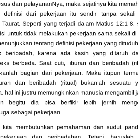
Yesus dan pelayananNya, maka sejatinya kita mema
finisi dari pekerjaan itu sendiri tanpa sekali 
rat. Seperti yang terjadi dalam Matius 12:1-8, 
isi untuk tidak melakukan pekerjaan sama sekali di 
nunjukkan tentang definisi pekerjaan yang ditudu
ap beribadah, karena ada kasih yang ditaruh d
ks berbeda. Saat cuti, liburan dan beribadah (rit
anlah bagian dari pekerjaan. Maka itupun term
buran dan beribadah (ritual) bukanlah sesuatu 
, hal ini justru memungkinkan manusia mengambil j
n begitu dia bisa berfikir lebih jernih meng
juga sebagai pekerjaan.
ya kita membutuhkan pemahaman dan sudut pan
pekerjaan dan peribadahan. Tetapi, haruslah 