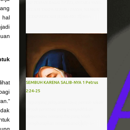
MU TUHAN BAGAI DI BELANTARA YANG
yang
KELAM TANPA SERIBU TANYA, NAMUN
TETAP PERCAYA JEJAK-MU TUHAN
 hal
SUNGGUH SEMPURNA AJARKU
jadi
MEMAHAMI SEMUA YANG KAU INGINI
juan
AGAR HIDUPKU PUASKAN HATI-MU BAGI-
MU AKU RELA SEPENUH HATI
MENGHAMBA SERAHKAN DIRI GENAPI
KARYA-MU Pernahkah saudara mendengar
ntuk
lagu “JejakMu Tuhan”, lagu yang bercerita
tentang keinginan hati menghamba dan
memahami kehendak Tuhan. Ketika
ihat
SEMBUH KARENA SALIB-NYA 1 Petrus
mendengar dan menyanyikan lagu ini,
2:24-25
bagi
rasanya hati begitu tenang dan tekad
semakin kuat untuk memiliki hati yang
an.”
Sepanjang pelayanan saya, pernah sekali
menghamba kepada Tuhan. Namun
terjadi peristiwa yang menyedihkan.
idak
benarkah semudah itu menjadi dan
Bagaimana seorang Ibu yang telah
ntuk
memiliki hati yang menghamba? Tidak,
mengharapkan seorang anak laki-laki
sangatlah tidak mudah! Bahkan bila
dung