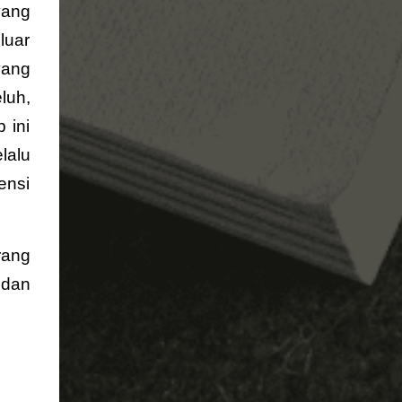
yang
luar
yang
luh,
 ini
lalu
ensi
rang
 dan