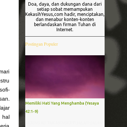
Doa, daya, dan dukungan dana dari
setiap sobat memampukan
KekasihYesus,com hadir, menciptakan,
dan menabur konten-konten
berlandaskan firman Tuhan di
Internet.
Postingan Populer
mari
stru
ofi-
san.
Memiliki Hati Yang Menghamba (Yesaya
ajar
42:1-9)
 hal
S ERING KU TAK MENGERTI JALAN-JALAN-
erja