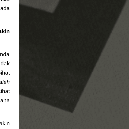
pada
akin
anda
idak
ihat
alah
ihat
mana
akin