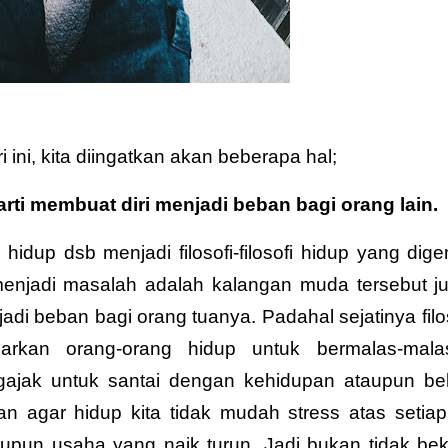
ini, kita diingatkan akan beberapa hal;
rti membuat diri menjadi beban bagi orang lain.
idup dsb menjadi filosofi-filosofi hidup yang dige
njadi masalah adalah kalangan muda tersebut ju
adi beban bagi orang tuanya. Padahal sejatinya filos
jarkan orang-orang hidup untuk bermalas-mala
engajak untuk santai dengan kehidupan ataupun bel
n agar hidup kita tidak mudah stress atas setiap
aupun usaha yang naik turun. Jadi bukan tidak bek