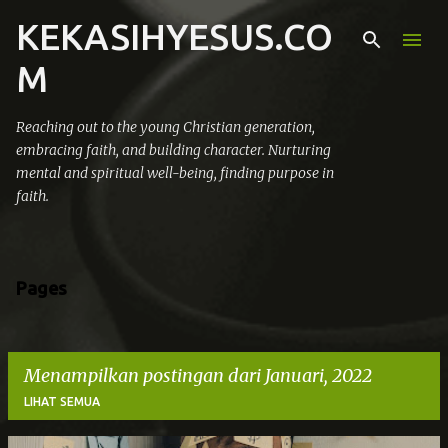
KEKASIHYESUS.CO
Langsung ke konten utama
M
Reaching out to the young Christian generation,
embracing faith, and building character. Nurturing
mental and spiritual well-being, finding purpose in
faith.
Pages
Menampilkan postingan dari Januari, 2022
LIHAT SEMUA