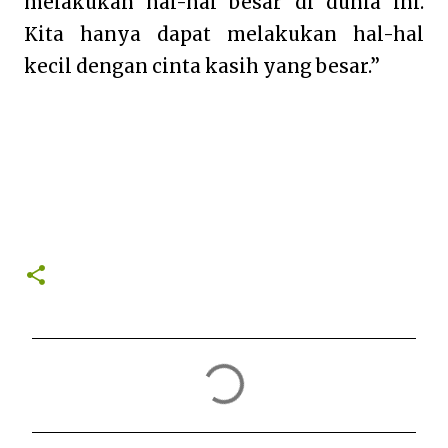
melakukan hal-hal besar di dunia ini.
Kita hanya dapat melakukan hal-hal
kecil dengan cinta kasih yang besar.”
K
o
m