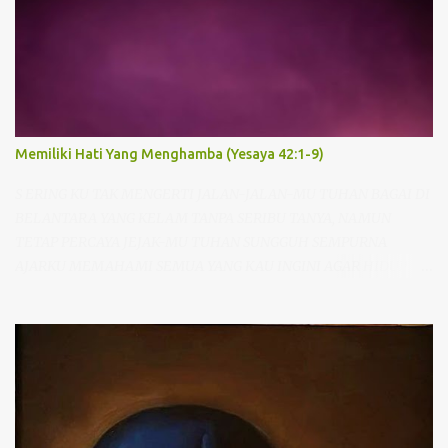
Memiliki Hati Yang Menghamba (Yesaya 42:1-9)
S ERING KU TAK MENGERTI JALAN-JALAN-MU TUHAN BAGAI DI
BELANTARA YANG KELAM TANPA SERIBU TANYA, NAMUN
TETAP PERCAYA JEJAK-MU TUHAN SUNGGUH SEMPURNA
AJARKU MEMAHAMI SEMUA YANG KAU INGINI AGAR HIDUPKU
PUASKAN HATI-MU BAGI-MU AKU RELA SEPENUH HATI
MENGHAMBA SERAHKAN DIRI GENAPI KARYA-MU Pernahkah
saudara mendengar lagu “JejakMu Tuhan”, lagu yang bercerita
tentang keinginan hati menghamba dan memahami kehendak
Tuhan. Ketika mendengar dan menyanyikan lagu ini, rasanya
hati begitu tenang dan tekad semakin kuat untuk memiliki hati
yang menghamba kepada Tuhan. Namun benarkah semudah itu