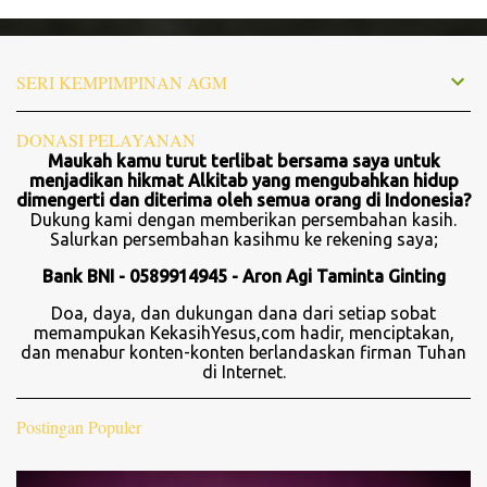
e
n
t
SERI KEMPIMPINAN AGM
a
r
DONASI PELAYANAN
Maukah kamu turut terlibat bersama saya untuk
menjadikan hikmat Alkitab yang mengubahkan hidup
dimengerti dan diterima oleh semua orang di Indonesia?
Dukung kami dengan memberikan persembahan kasih.
Salurkan persembahan kasihmu ke rekening saya;
Bank BNI - 0589914945 - Aron Agi Taminta Ginting
Doa, daya, dan dukungan dana dari setiap sobat
memampukan KekasihYesus,com hadir, menciptakan,
dan menabur konten-konten berlandaskan firman Tuhan
di Internet.
Postingan Populer