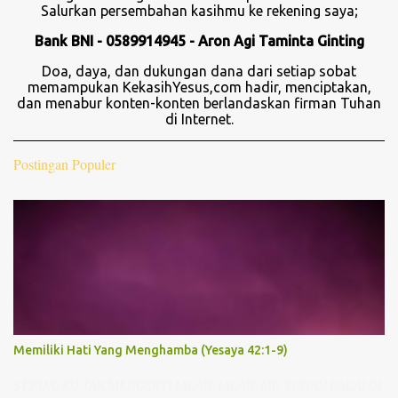
n
Salurkan persembahan kasihmu ke rekening saya;
t
a
Bank BNI - 0589914945 - Aron Agi Taminta Ginting
r
Doa, daya, dan dukungan dana dari setiap sobat
memampukan KekasihYesus,com hadir, menciptakan,
dan menabur konten-konten berlandaskan firman Tuhan
di Internet.
Postingan Populer
Memiliki Hati Yang Menghamba (Yesaya 42:1-9)
S ERING KU TAK MENGERTI JALAN-JALAN-MU TUHAN BAGAI DI