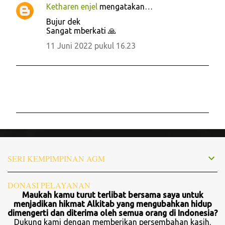
Ketharen enjel
mengatakan…
K
Bujur dek
o
Sangat mberkati 🙏
m
11 Juni 2022 pukul 16.23
e
n
t
a
r
P
o
s
t
SERI KEMPIMPINAN AGM
i
n
g
DONASI PELAYANAN
K
Maukah kamu turut terlibat bersama saya untuk
o
menjadikan hikmat Alkitab yang mengubahkan hidup
m
dimengerti dan diterima oleh semua orang di Indonesia?
e
Dukung kami dengan memberikan persembahan kasih.