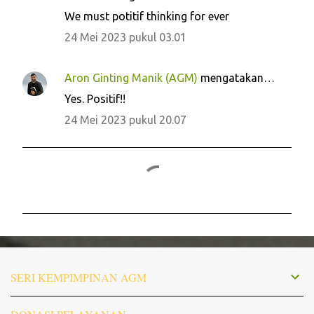
K
We must potitif thinking for ever
o
24 Mei 2023 pukul 03.01
m
e
Aron Ginting Manik (AGM)
mengatakan…
n
Yes. Positif!!
t
24 Mei 2023 pukul 20.07
a
r
P
o
s
t
SERI KEMPIMPINAN AGM
i
n
g