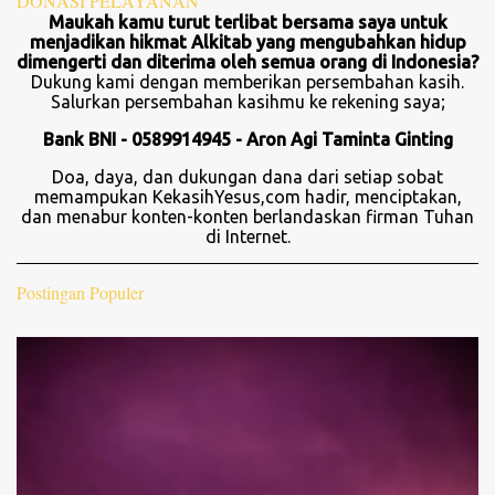
DONASI PELAYANAN
K
Maukah kamu turut terlibat bersama saya untuk
o
menjadikan hikmat Alkitab yang mengubahkan hidup
m
dimengerti dan diterima oleh semua orang di Indonesia?
e
Dukung kami dengan memberikan persembahan kasih.
n
Salurkan persembahan kasihmu ke rekening saya;
t
a
Bank BNI - 0589914945 - Aron Agi Taminta Ginting
r
Doa, daya, dan dukungan dana dari setiap sobat
memampukan KekasihYesus,com hadir, menciptakan,
dan menabur konten-konten berlandaskan firman Tuhan
di Internet.
Postingan Populer