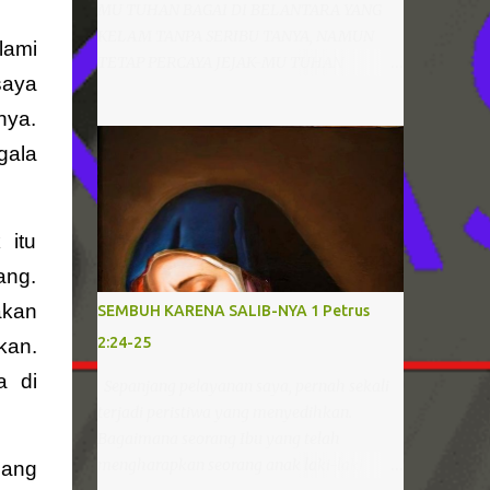
MU TUHAN BAGAI DI BELANTARA YANG
KELAM TANPA SERIBU TANYA, NAMUN
lami
TETAP PERCAYA JEJAK-MU TUHAN
saya
SUNGGUH SEMPURNA AJARKU
MEMAHAMI SEMUA YANG KAU INGINI
nya.
AGAR HIDUPKU PUASKAN HATI-MU BAGI-
gala
MU AKU RELA SEPENUH HATI
MENGHAMBA SERAHKAN DIRI GENAPI
KARYA-MU Pernahkah saudara mendengar
 itu
lagu “JejakMu Tuhan”, lagu yang bercerita
tentang keinginan hati menghamba dan
ang.
memahami kehendak Tuhan. Ketika
akan
SEMBUH KARENA SALIB-NYA 1 Petrus
mendengar dan menyanyikan lagu ini,
2:24-25
kan.
rasanya hati begitu tenang dan tekad
semakin kuat untuk memiliki hati yang
a di
Sepanjang pelayanan saya, pernah sekali
menghamba kepada Tuhan. Namun
terjadi peristiwa yang menyedihkan.
benarkah semudah itu menjadi dan
Bagaimana seorang Ibu yang telah
memiliki hati yang menghamba? Tidak,
mengharapkan seorang anak laki-laki
lang
sangatlah tidak mudah! Bahkan bila