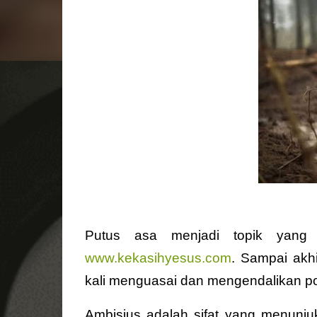
Putus asa menjadi topik yang s
www.kekasihyesus.com
. Sampai akh
kali menguasai dan mengendalikan pola
Ambisius adalah sifat yang menunju