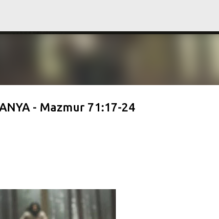
Langsung ke konten utama
YA - Mazmur 71:17-24