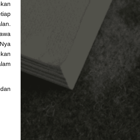
hkan
tiap
lan.
bawa
-Nya
ukan
alam
 dan