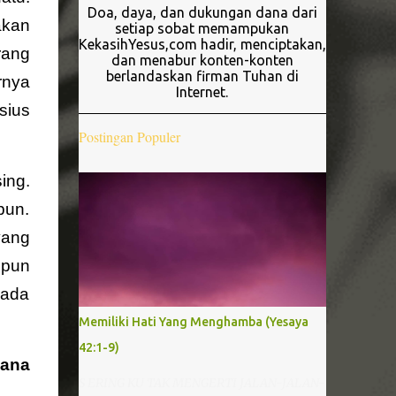
Doa, daya, dan dukungan dana dari
akan
setiap sobat memampukan
KekasihYesus,com hadir, menciptakan,
rang
dan menabur konten-konten
berlandaskan firman Tuhan di
rnya
Internet.
sius
Postingan Populer
ing.
pun.
yang
upun
pada
Memiliki Hati Yang Menghamba (Yesaya
42:1-9)
mana
S ERING KU TAK MENGERTI JALAN-JALAN-