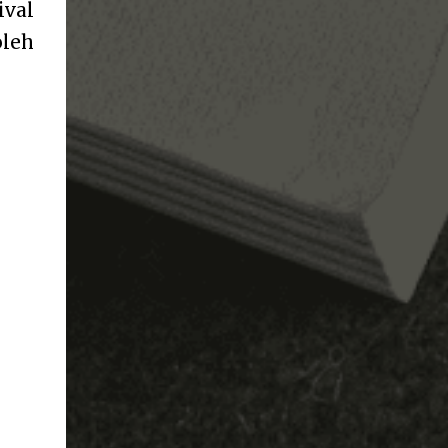
ival
oleh