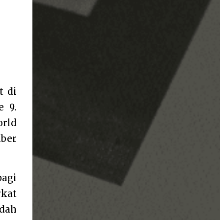
t di
e 9.
orld
mber
bagi
kat
udah