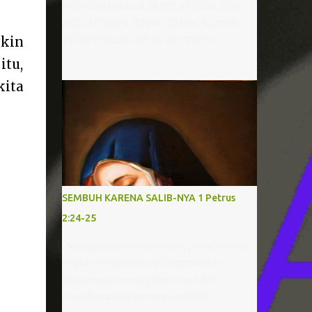
MU TUHAN BAGAI DI BELANTARA YANG
KELAM TANPA SERIBU TANYA, NAMUN
TETAP PERCAYA JEJAK-MU TUHAN
kin
SUNGGUH SEMPURNA AJARKU
itu,
MEMAHAMI SEMUA YANG KAU INGINI
kita
AGAR HIDUPKU PUASKAN HATI-MU BAGI-
MU AKU RELA SEPENUH HATI
MENGHAMBA SERAHKAN DIRI GENAPI
KARYA-MU Pernahkah saudara mendengar
lagu “JejakMu Tuhan”, lagu yang bercerita
tentang keinginan hati menghamba dan
memahami kehendak Tuhan. Ketika
SEMBUH KARENA SALIB-NYA 1 Petrus
mendengar dan menyanyikan lagu ini,
2:24-25
rasanya hati begitu tenang dan tekad
semakin kuat untuk memiliki hati yang
Sepanjang pelayanan saya, pernah sekali
menghamba kepada Tuhan. Namun
terjadi peristiwa yang menyedihkan.
benarkah semudah itu menjadi dan
Bagaimana seorang Ibu yang telah
memiliki hati yang menghamba? Tidak,
mengharapkan seorang anak laki-laki
sangatlah tidak mudah! Bahkan bila