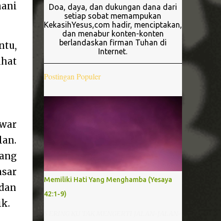
mani
Doa, daya, dan dukungan dana dari
setiap sobat memampukan
KekasihYesus,com hadir, menciptakan,
dan menabur konten-konten
berlandaskan firman Tuhan di
ntu,
Internet.
ihat
Postingan Populer
Awar
lan.
tang
asar
Memiliki Hati Yang Menghamba (Yesaya
 dan
42:1-9)
k.
S ERING KU TAK MENGERTI JALAN-JALAN-