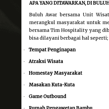
APA YANG DITAWARKAN, DI BULU
Buluh Awar bersama Unit Wisa
merangkul masyarakat untuk mew
bersama Tim Hospitality yang dibi
bisa dilayani berbagai hal seperti;
Tempat Penginapan
·
Atraksi Wisata
·
Homestay Masyarakat
·
Masakan Kuta-Kuta
·
Game Outbound
·
Rumah Pengawetan Bambu
·