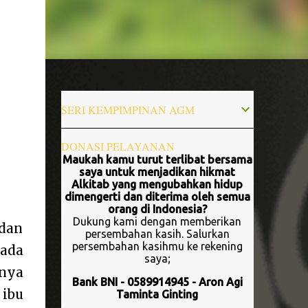
SERI KEMPIMPINAN AGM
DONASI PELAYANAN
Maukah kamu turut terlibat bersama
saya untuk menjadikan hikmat
Alkitab yang mengubahkan hidup
dimengerti dan diterima oleh semua
orang di Indonesia?
Dukung kami dengan memberikan
 dan
persembahan kasih. Salurkan
persembahan kasihmu ke rekening
rada
saya;
knya
Bank BNI - 0589914945 - Aron Agi
 ibu
Taminta Ginting