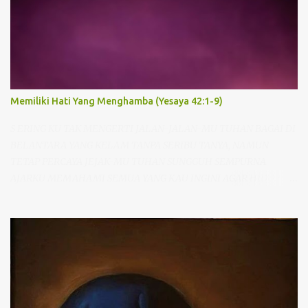
Memiliki Hati Yang Menghamba (Yesaya 42:1-9)
S ERING KU TAK MENGERTI JALAN-JALAN-MU TUHAN BAGAI DI
BELANTARA YANG KELAM TANPA SERIBU TANYA, NAMUN
TETAP PERCAYA JEJAK-MU TUHAN SUNGGUH SEMPURNA
AJARKU MEMAHAMI SEMUA YANG KAU INGINI AGAR HIDUPKU
PUASKAN HATI-MU BAGI-MU AKU RELA SEPENUH HATI
MENGHAMBA SERAHKAN DIRI GENAPI KARYA-MU Pernahkah
saudara mendengar lagu “JejakMu Tuhan”, lagu yang bercerita
tentang keinginan hati menghamba dan memahami kehendak
Tuhan. Ketika mendengar dan menyanyikan lagu ini, rasanya
hati begitu tenang dan tekad semakin kuat untuk memiliki hati
yang menghamba kepada Tuhan. Namun benarkah semudah itu