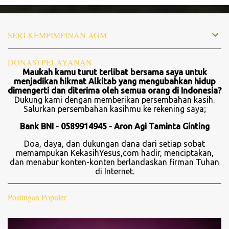
P
o
s
t
SERI KEMPIMPINAN AGM
i
n
g
DONASI PELAYANAN
K
Maukah kamu turut terlibat bersama saya untuk
o
menjadikan hikmat Alkitab yang mengubahkan hidup
m
dimengerti dan diterima oleh semua orang di Indonesia?
e
Dukung kami dengan memberikan persembahan kasih.
n
Salurkan persembahan kasihmu ke rekening saya;
t
a
Bank BNI - 0589914945 - Aron Agi Taminta Ginting
r
Doa, daya, dan dukungan dana dari setiap sobat
memampukan KekasihYesus,com hadir, menciptakan,
dan menabur konten-konten berlandaskan firman Tuhan
di Internet.
Postingan Populer