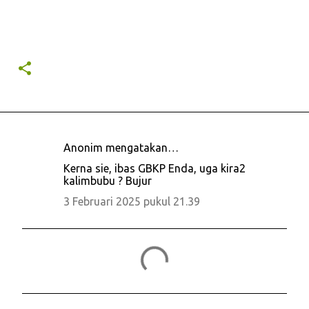
Anonim mengatakan…
K
Kerna sie, ibas GBKP Enda, uga kira2
o
kalimbubu ? Bujur
m
3 Februari 2025 pukul 21.39
e
n
t
a
r